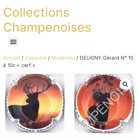
Collections
Champenoises
Accueil
/
Capsules
/
Modernes
/ DELIGNY Gérard N° 10
à 10c « cerf »