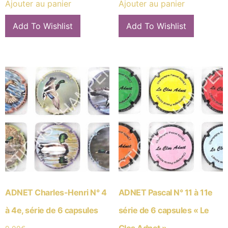
Ajouter au panier
Ajouter au panier
Add To Wishlist
Add To Wishlist
ADNET Charles-Henri N° 4
ADNET Pascal N° 11 à 11e
à 4e, série de 6 capsules
série de 6 capsules « Le
Clos Adnet »