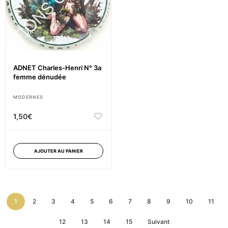
ADNET Charles-Henri N° 3a
femme dénudée
MODERNES
1,50
€
AJOUTER AU PANIER
1
2
3
4
5
6
7
8
9
10
11
12
13
14
15
Suivant