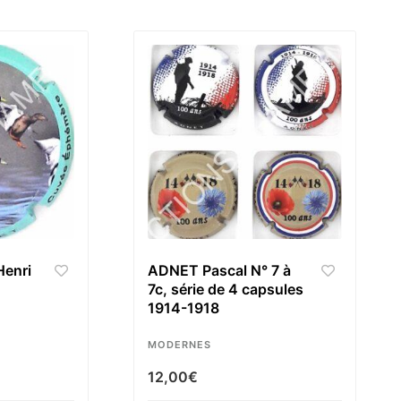
enri
ADNET Pascal N° 7 à
7c, série de 4 capsules
1914-1918
MODERNES
12,00
€