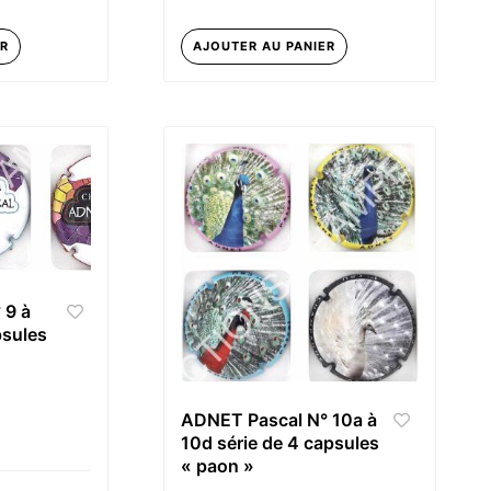
ER
AJOUTER AU PANIER
 9 à
psules
ADNET Pascal N° 10a à
10d série de 4 capsules
« paon »