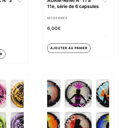
N° 3
ADAM-REMI N° 11 à
11e, série de 6 capsules
MODERNES
6,00
€
AJOUTER AU PANIER
ER