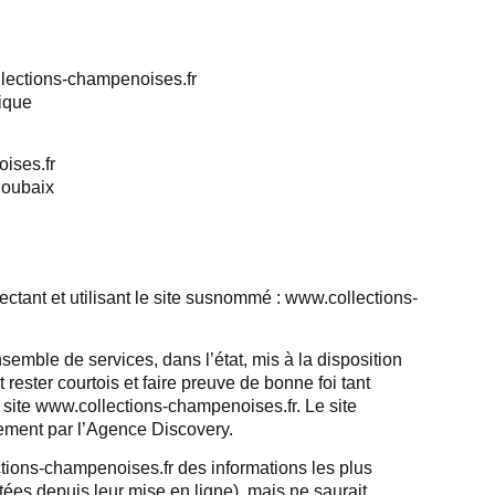
llections-champenoises.fr
ique
ises.fr
Roubaix
nectant et utilisant le site susnommé : www.collections-
emble de services, dans l’état, mis à la disposition
t rester courtois et faire preuve de bonne foi tant
 site www.collections-champenoises.fr. Le site
rement par l’Agence Discovery.
ctions-champenoises.fr des informations les plus
ées depuis leur mise en ligne), mais ne saurait