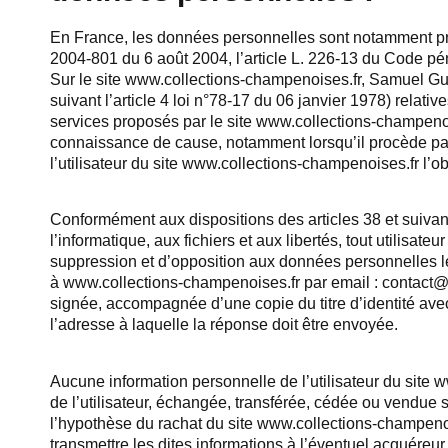
En France, les données personnelles sont notamment proté
2004-801 du 6 août 2004, l’article L. 226-13 du Code pé
Sur le site www.collections-champenoises.fr, Samuel Gue
suivant l’article 4 loi n°78-17 du 06 janvier 1978) relativ
services proposés par le site www.collections-champenoise
connaissance de cause, notamment lorsqu’il procède par l
l’utilisateur du site www.collections-champenoises.fr l’ob
Conformément aux dispositions des articles 38 et suivants
l’informatique, aux fichiers et aux libertés, tout utilisateu
suppression et d’opposition aux données personnelles l
à www.collections-champenoises.fr par email : contact@
signée, accompagnée d’une copie du titre d’identité avec 
l’adresse à laquelle la réponse doit être envoyée.
Aucune information personnelle de l’utilisateur du site 
de l’utilisateur, échangée, transférée, cédée ou vendue 
l’hypothèse du rachat du site www.collections-champenoi
transmettre les dites informations à l’éventuel acquéreur