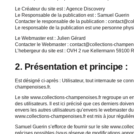
Le Créateur du site est : Agence Discovery
Le Responsable de la publication est : Samuel Guerin
Contacter le responsable de la publication : contact@co
Le responsable de la publication est une personne phys
Le Webmaster est : Julien Gérard
Contacter le Webmaster : contact@collections-champeno
L’hebergeur du site est : OVH 2 rue Kellermann 59100 
2. Présentation et principe :
Est désigné ci-après : Utilisateur, tout internaute se con
champenoises.fr.
Le site www.collections-champenoises.fr regroupe un ens
des utilisateurs. Il est ici précisé que ces derniers doiven
envers les autres utilisateurs qu’envers le webmaster du
www.collections-champenoises.fr est mis à jour réguliè
Samuel Guerin s’efforce de fournir sur le site www.colle
précises possibles (sous réserve de modifications apport