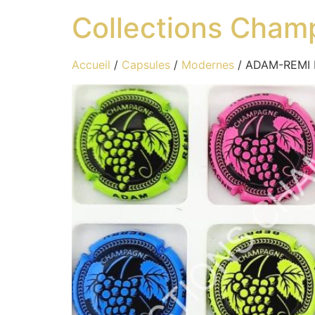
Collections Cham
Accueil
/
Capsules
/
Modernes
/ ADAM-REMI N°