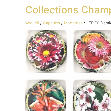
Collections Cham
Accueil
/
Capsules
/
Modernes
/ LEROY Damien