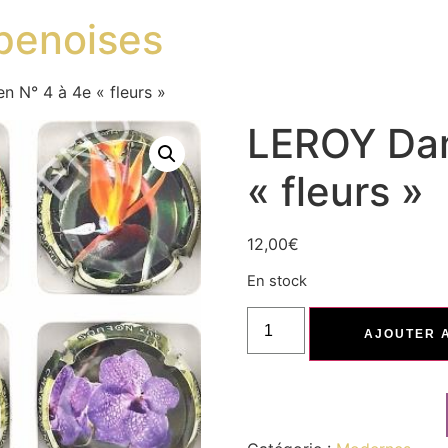
penoises
 N° 4 à 4e « fleurs »
LEROY Dam
« fleurs »
12,00
€
En stock
AJOUTER 