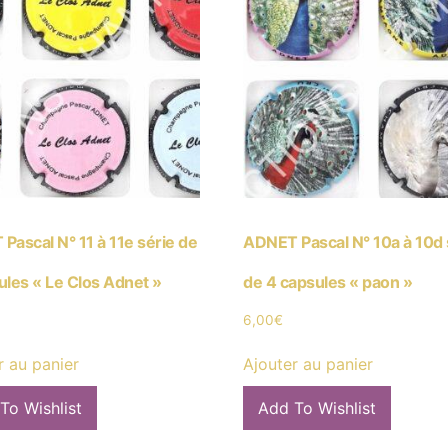
Pascal N° 11 à 11e série de
ADNET Pascal N° 10a à 10d 
ules « Le Clos Adnet »
de 4 capsules « paon »
6,00
€
r au panier
Ajouter au panier
To Wishlist
Add To Wishlist