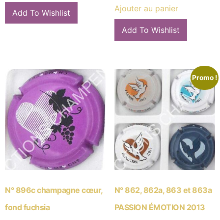
Ajouter au panier
Add To Wishlist
Add To Wishlist
Promo !
N° 896c champagne cœur,
N° 862, 862a, 863 et 863a
fond fuchsia
PASSION ÉMOTION 2013