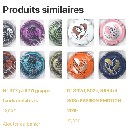
Produits similaires
N° 977g à 977l grappe,
N° 862d, 862e, 863d et
fonds métallisés
863e PASSION ÉMOTION
2019
12,00
€
12,00
€
Ajouter au panier