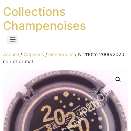
Collections
Champenoises
Accueil
/
Capsules
/
Génériques
/ N° 1102e 2000/2020
noir et or mat