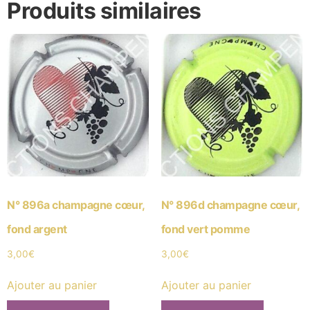
Produits similaires
N° 896a champagne cœur,
N° 896d champagne cœur,
fond argent
fond vert pomme
3,00
€
3,00
€
Ajouter au panier
Ajouter au panier