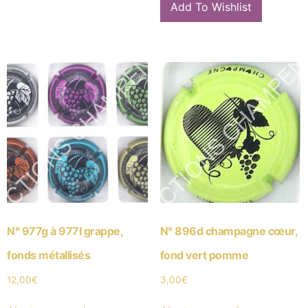
Add To Wishlist
N° 977g à 977l grappe,
N° 896d champagne cœur,
fonds métallisés
fond vert pomme
12,00
€
3,00
€