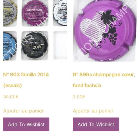
N° 903 famille 2014
N° 896c champagne cœur,
(essais)
fond fuchsia
30,00
€
3,00
€
Ajouter au panier
Ajouter au panier
Add To Wishlist
Add To Wishlist