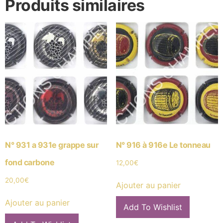
Produits similaires
N° 931 a 931e grappe sur
N° 916 à 916e Le tonneau
fond carbone
12,00
€
20,00
€
Ajouter au panier
Ajouter au panier
Add To Wishlist