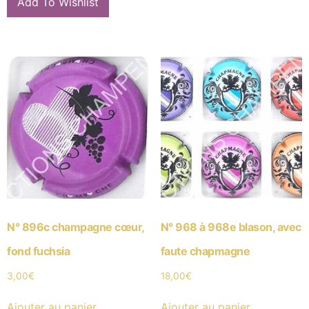
Add To Wishlist
N° 896c champagne cœur,
N° 968 à 968e blason, avec
fond fuchsia
faute chapmagne
3,00
€
18,00
€
Ajouter au panier
Ajouter au panier