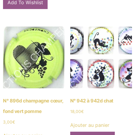
Add To Wishlist
N° 896d champagne cœur,
N° 942 à 942d chat
fond vert pomme
18,00
€
3,00
€
Ajouter au panier