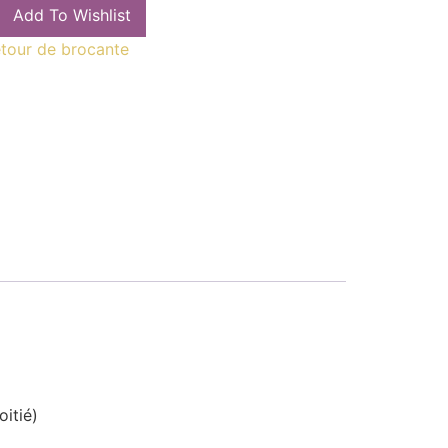
Add To Wishlist
tour de brocante
itié)