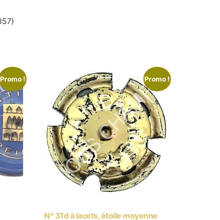
357)
Promo !
Promo !
N° 31d à lacets, étoile moyenne