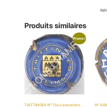
Réf
Produits similaires
Promo !
TAITTINGER N° 13a à encoches,
N° 446 