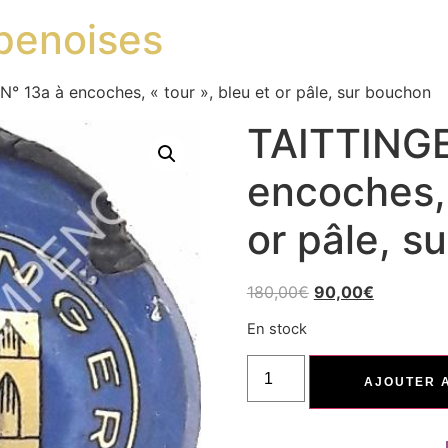
penoises
° 13a à encoches, « tour », bleu et or pâle, sur bouchon
TAITTINGE
encoches, 
or pâle, s
180,00
€
90,00
€
En stock
AJOUTER 