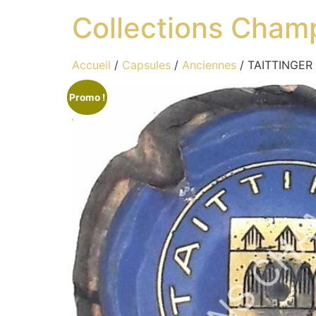
Collections Cham
Accueil
/
Capsules
/
Anciennes
/ TAITTINGER N
Promo !