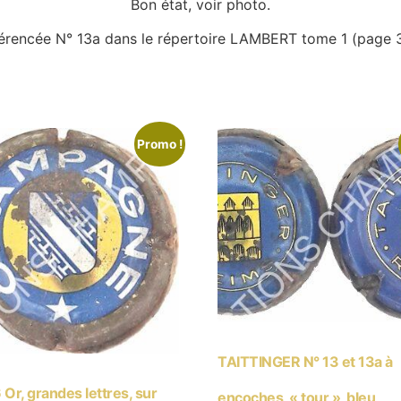
Bon état, voir photo.
érencée N° 13a dans le répertoire LAMBERT tome 1 (page 
Promo !
TAITTINGER N° 13 et 13a à
Or, grandes lettres, sur
encoches, « tour », bleu