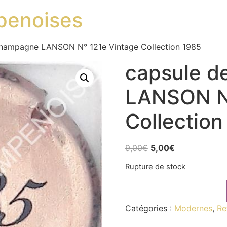
penoises
champagne LANSON N° 121e Vintage Collection 1985
capsule d
LANSON N°
Collection
9,00
€
5,00
€
Rupture de stock
Catégories :
Modernes
,
Re