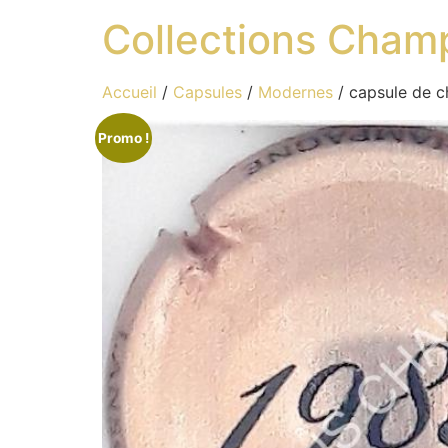
Collections Cham
Accueil
/
Capsules
/
Modernes
/ capsule de 
Promo !