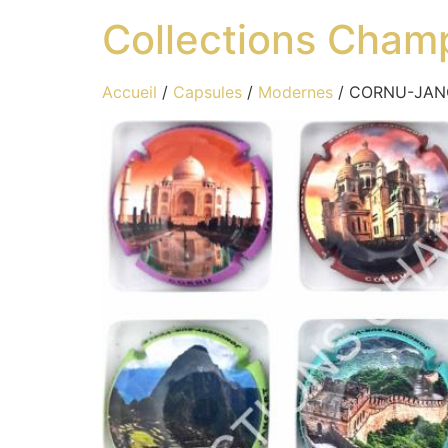
Collections Cham
Accueil
/
Capsules
/
Modernes
/ CORNU-JANC