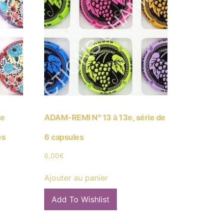
4e
ADAM-REMI N° 13 à 13e, série de
es
6 capsules
6,00
€
Ajouter au panier
Add To Wishlist