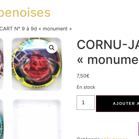
penoises
ART N° 9 à 9d « monument »
CORNU-JA
« monume
7,50
€
En stock
AJOUTER 