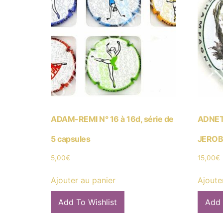
ADAM-REMI N° 16 à 16d, série de
ADNET 
5 capsules
JEROB
5,00
€
15,00
€
Ajouter au panier
Ajoute
Add To Wishlist
Add 