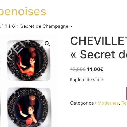
penoises
° 1 à 6 « Secret de Champagne »
CHEVILLET
« Secret 
42,00
€
14,00
€
Rupture de stock
Catégories :
Modernes
,
Re