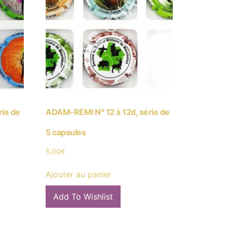
rie de
ADAM-REMI N° 12 à 12d, série de
5 capsules
5,00
€
Ajouter au panier
Add To Wishlist