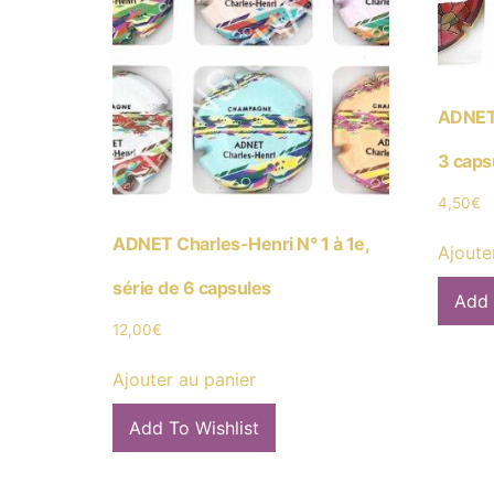
ADNET 
3 caps
4,50
€
ADNET Charles-Henri N° 1 à 1e,
Ajoute
série de 6 capsules
Add 
12,00
€
Ajouter au panier
Add To Wishlist