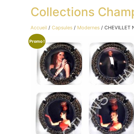
Collections Cham
Accueil
/
Capsules
/
Modernes
/ CHEVILLET N
Promo !