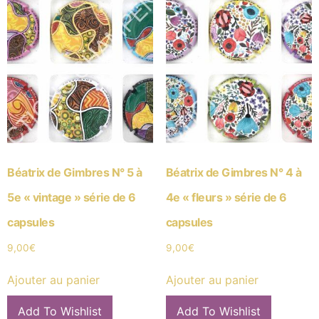
Béatrix de Gimbres N° 5 à
Béatrix de Gimbres N° 4 à
5e « vintage » série de 6
4e « fleurs » série de 6
capsules
capsules
9,00
€
9,00
€
Ajouter au panier
Ajouter au panier
Add To Wishlist
Add To Wishlist