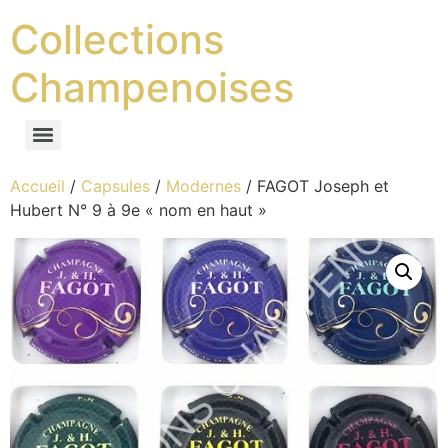
Collections
Champenoises
Accueil
/
Capsules
/
Modernes
/ FAGOT Joseph et
Hubert N° 9 à 9e « nom en haut »