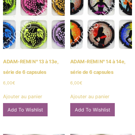
ADAM-REMI N° 13 à 13e,
ADAM-REMI N° 14 à 14e,
série de 6 capsules
série de 6 capsules
6,00
€
6,00
€
Ajouter au panier
Ajouter au panier
Add To Wishlist
Add To Wishlist