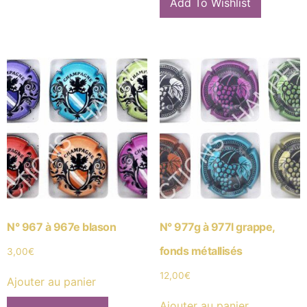
Add To Wishlist
N° 967 à 967e blason
N° 977g à 977l grappe,
fonds métallisés
3,00
€
12,00
€
Ajouter au panier
Ajouter au panier