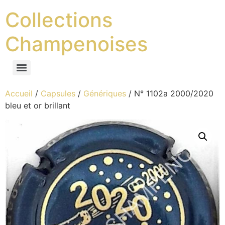
Collections
Champenoises
Accueil
/
Capsules
/
Génériques
/ N° 1102a 2000/2020
bleu et or brillant