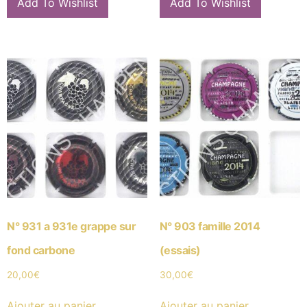
Add To Wishlist
Add To Wishlist
N° 931 a 931e grappe sur
N° 903 famille 2014
fond carbone
(essais)
20,00
€
30,00
€
Ajouter au panier
Ajouter au panier