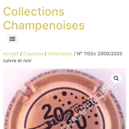
Collections
Champenoises
Accueil
/
Capsules
/
Génériques
/ N° 1102c 2000/2020
cuivre et noir