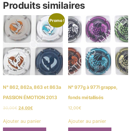
Produits similaires
Promo !
N° 862, 862a, 863 et 863a
N° 977g à 977l grappe,
PASSION ÉMOTION 2013
fonds métallisés
30,00
€
24,00
€
12,00
€
Ajouter au panier
Ajouter au panier