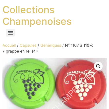
Collections
Champenoises
Accueil
/
Capsules
/
Génériques
/ N° 1107 à 1107c
« grappe en relief »