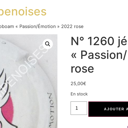
penoises
roboam « Passion/Émotion » 2022 rose
N° 1260 j
« Passion
rose
25,00
€
En stock
AJOUTER 