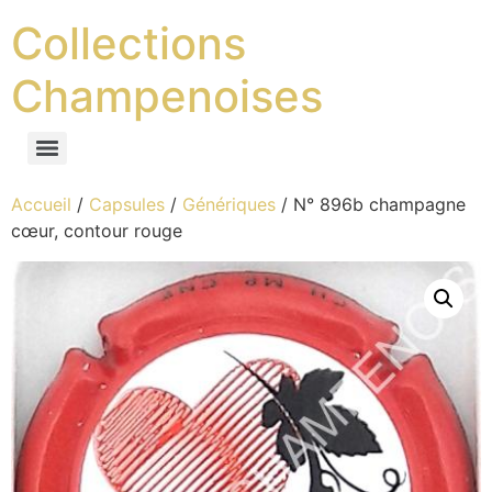
Collections
Champenoises
Accueil
/
Capsules
/
Génériques
/ N° 896b champagne
cœur, contour rouge